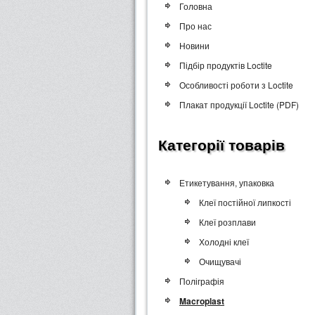
Головна
Про нас
Новини
Підбір продуктів Loctite
Особливості роботи з Loctite
Плакат продукції Loctite (PDF)
Категорії товарів
Етикетування, упаковка
Клеї постійної липкості
Клеї розплави
Холодні клеї
Очищувачі
Поліграфія
Macroplast