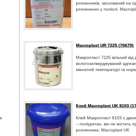
розчинників, заснований на о
розчинених у поліолі. Macrop
Macroplast UR 7225 (70679)
Макропласт 7225 вільний від
вологозатверджуваний адгезив
кімнатній температурі та норм
e
Клей Macroplast UK 8103 (1
te
Клей Макропласт 8103 є двок
– поліуретан, він не містить 
розчинника. Macroplast UK