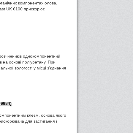
рганічних компонентах олова,
last UK 6100 прискорює
 розчинників однокомпонентний
 на основі поліуретану. При
альної вологості у місці з’єднання
76884)
омпонентним клеєм, основа якого
прискорювача для застигання і