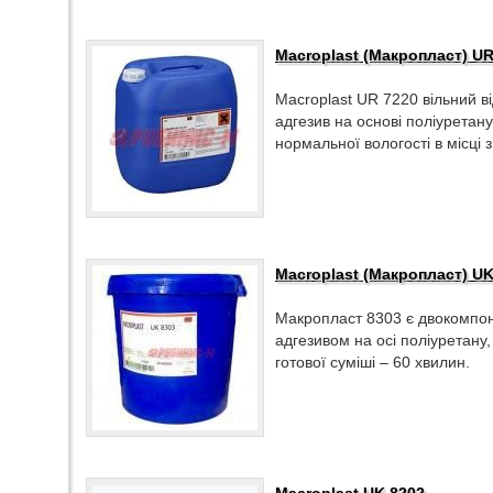
Macroplast (Макропласт) UR
Macroplast UR 7220 вільний в
адгезив на основі поліуретану
нормальної вологості в місці 
Macroplast (Макропласт) UK
Макропласт 8303 є двокомпон
адгезивом на осі поліуретану
готової суміші – 60 хвилин.