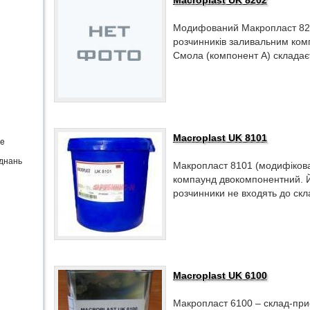
Macroplast UK 8202
Модифований Макропласт 820
розчинників заливальним комп
Смола (компонент А) складаєт
Macroplast UK 8101
te
єднань
Макропласт 8101 (модифіков
компаунд двокомпонентний. Й
розчинники не входять до скл
Macroplast UK 6100
Макропласт 6100 – склад-при