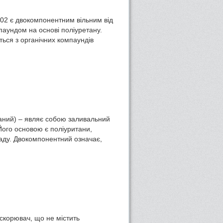
2 є двокомпонентним вільним від
аундом на основі поліуретану.
ься з органічних компаундів
аний) – являє собою заливальний
ого основою є поліуритани,
аду. Двокомпонентний означає,
скорювач, що не містить