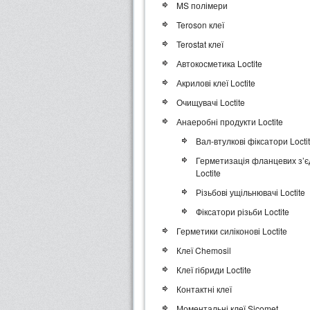
MS полімери
Teroson клеї
Terostat клеї
Автокосметика Loctite
Акрилові клеї Loctite
Очищувачі Loctite
Анаеробні продукти Loctite
Вал-втулкові фіксатори Locti
Герметизація фланцевих з’
Loctite
Різьбові ущільнювачі Loctite
Фіксатори різьби Loctite
Герметики силіконові Loctite
Клеї Chemosil
Клеї гібриди Loctite
Контактні клеї
Моментальні клеї Sicomet