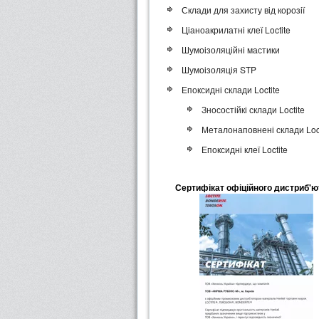
Склади для захисту від корозії
Ціаноакрилатні клеї Loctite
Шумоізоляційні мастики
Шумоізоляція STP
Епоксидні склади Loctite
Зносостійкі склади Loctite
Металонаповнені склади Loct
Епоксидні клеї Loctite
Сертифікат офіційного дистриб'ю