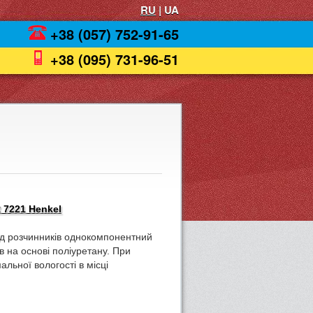
RU
| UA
+38 (057) 752-91-65
+38 (095) 731-96-51
 7221 Henkel
ід розчинників однокомпонентний
 на основі поліуретану. При
альної вологості в місці