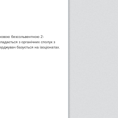
новою безсольвентною 2-
адається з органічних сполук з
ерджувач базується на ізоціонатах.