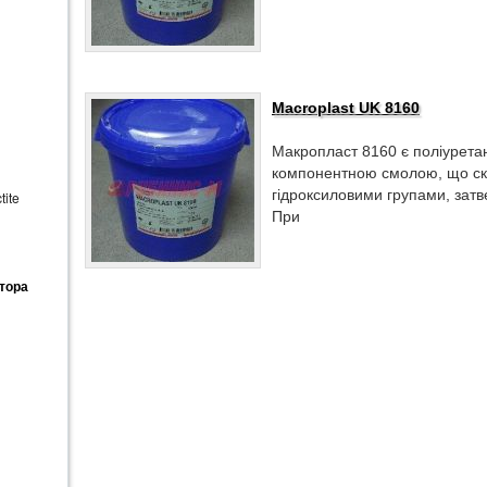
Macroplast UK 8160
Макропласт 8160 є поліурета
компонентною смолою, що скл
гідроксиловими групами, затв
ite
При
тора