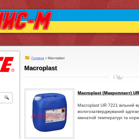
Головна
> Macroplast
Macroplast
Macroplast (Макропласт) UR
Macroplast UR 7221 вільний в
вологозатверджуваний адгезив
кімнатній температурі та норм