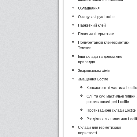
Обладнання
Очищувачі рук Loctite
Паркетний клей
Пластичні герметики
Поліуретанові клеї-герметики
Teroson
Інші склади та допоміжне
приладдя
Зварювальна хімія
Змащення Loctite
Консистентні мастила Loctit
Олії та сухі мастильні плівки,
розкислювачі іржі Loctite
Протизадирні склади Loctite
Розділювальні мастила Locti
Склади для герметизації
пористості