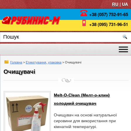
RU
| UA
+38 (057) 752-91-65
+38 (095) 731-96-51
Головна
>
Етикетування, упаковка
> Очищувачі
Очищувачі
Melt-O-Clean (Мелт-о-клин)
холодний очищувач
Очищувач на основі натуральної
сировини для використання при
кімнатній температурі.