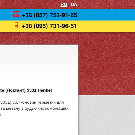
RU
| UA
+38 (057) 752-91-65
+38 (095) 731-96-51
te (Локтайт) 5331 Henkel
т 5331) силіконовий герметик для
 та металу в будь-яких комбінаціях.
и