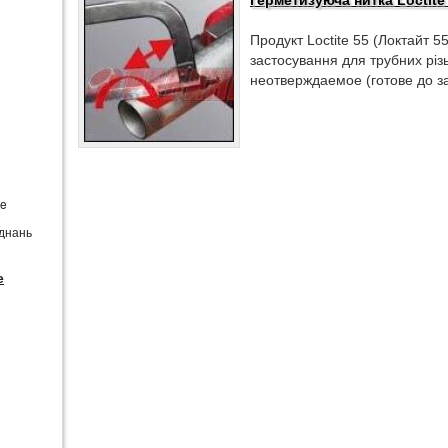
Герметизуюча нитка Loctite
Продукт Loctite 55 (Локтайт 5
застосування для трубних різ
неотверждаемое (готове до з
te
єднань
e