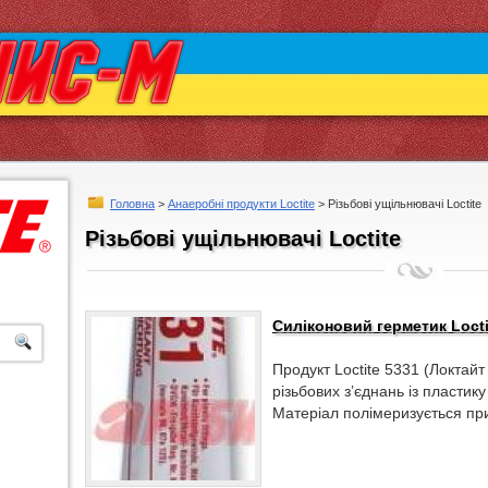
Головна
>
Анаеробні продукти Loctite
> Різьбові ущільнювачі Loctite
Різьбові ущільнювачі Loctite
Силіконовий герметик Locti
Продукт Loctite 5331 (Локтай
різьбових з’єднань із пластику
Матеріал полімеризується пр