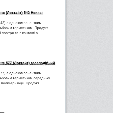
te (Локтайт) 542 Henkel
 542) є однокомпонентним
ьбовим герметиком. Продукт
 повітря та в контакті з
te 577 (Локтайт) гелеподібний
 577) є однокомпонентним,
зьбовим герметиком середньої
 полімеризації. Продукт