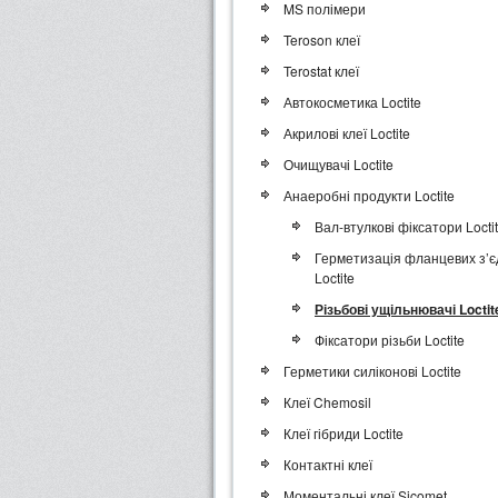
MS полімери
Teroson клеї
Terostat клеї
Автокосметика Loctite
Акрилові клеї Loctite
Очищувачі Loctite
Анаеробні продукти Loctite
Вал-втулкові фіксатори Locti
Герметизація фланцевих з’
Loctite
Різьбові ущільнювачі Loctit
Фіксатори різьби Loctite
Герметики силіконові Loctite
Клеї Chemosil
Клеї гібриди Loctite
Контактні клеї
Моментальні клеї Sicomet