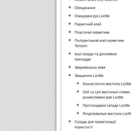
Обладнання
Очищувачі рук Loctite
Паркетний клей
Пластичні герметики
Поліуретанові клеї-герметики
Teroson
Інші склади та допоміжне
приладдя
Зварювальна хімія
Змащення Loctite
Консистентні мастила Loctit
Олії та сухі мастильні плівки,
розкислювачі іржі Loctite
Протизадирні склади Loctite
Розділювальні мастила Locti
Склади для герметизації
пористості