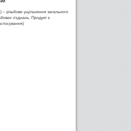
 55
5) – різьбове ущільнення загального
ьбових з’єднань. Продукт є
астосування)