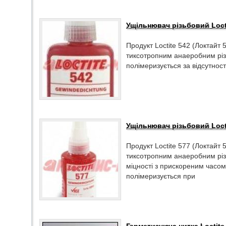
Ущільнювач різьбовий Locti
Продукт Loctite 542 (Локтайт
тиксотропним анаеробним різ
полімеризується за відсутності
Ущільнювач різьбовий Locti
Продукт Loctite 577 (Локтайт
тиксотропним анаеробним рі
міцності з прискореним часом
полімеризується при