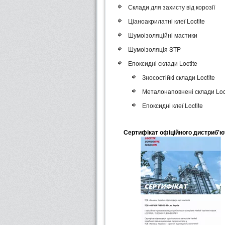
Склади для захисту від корозії
Ціаноакрилатні клеї Loctite
Шумоізоляційні мастики
Шумоізоляція STP
Епоксидні склади Loctite
Зносостійкі склади Loctite
Металонаповнені склади Loct
Епоксидні клеї Loctite
Сертифікат офіційного дистриб'ю