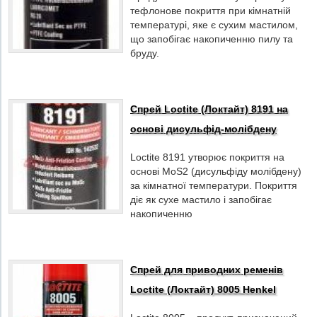
тефлонове покриття при кімнатній
температурі, яке є сухим мастилом,
що запобігає накопиченню пилу та
бруду.
Спрей Loctite (Локтайт) 8191 на
основі дисульфід-молібдену
Loctite 8191 утворює покриття на
основі MoS2 (дисульфіду молібдену)
за кімнатної температури. Покриття
діє як сухе мастило і запобігає
накопиченню
Спрей для приводних ременів
Loctite (Локтайт) 8005 Henkel