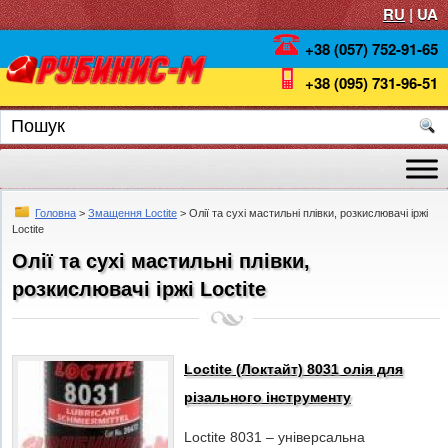
RU
| UA
+38 (057) 752-91-65
+38 (095) 731-96-51
Головна
>
Змащення Loctite
> Олії та сухі мастильні плівки, розкислювачі іржі
Loctite
Олії та сухі мастильні плівки,
розкислювачі іржі Loctite
Loctite (Локтайт) 8031 олія для
різального інструменту
Loctite 8031 – універсальна