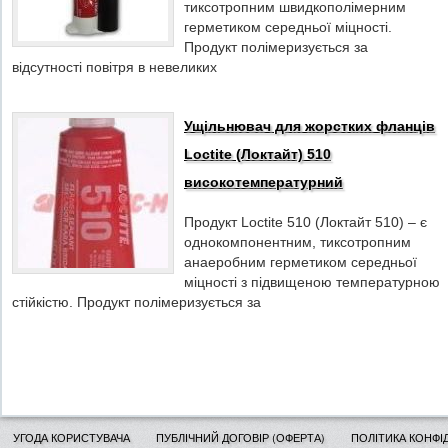
тиксотропним швидкополімерним
герметиком середньої міцності.
Продукт полімеризується за
відсутності повітря в невеликих
Ущільнювач для жорстких фланців
Loctite (Локтайт) 510
високотемпературний
Продукт Loctite 510 (Локтайт 510) – є
однокомпонентним, тиксотропним
анаеробним герметиком середньої
міцності з підвищеною температурною
стійкістю. Продукт полімеризується за
УГОДА КОРИСТУВАЧА
ПУБЛІЧНИЙ ДОГОВІР (ОФЕРТА)
ПОЛІТИКА КОНФІ