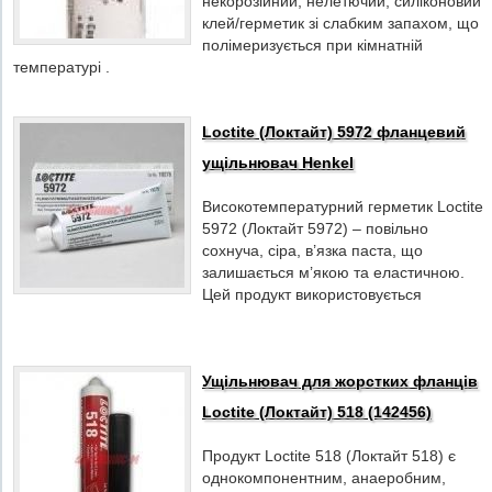
некорозійний, нелетючий, силіконовий
клей/герметик зі слабким запахом, що
полімеризується при кімнатній
температурі .
Loctite (Локтайт) 5972 фланцевий
ущільнювач Henkel
Високотемпературний герметик Loctite
5972 (Локтайт 5972) – повільно
сохнуча, сіра, в’язка паста, що
залишається м’якою та еластичною.
Цей продукт використовується
Ущільнювач для жорстких фланців
Loctite (Локтайт) 518 (142456)
Продукт Loctite 518 (Локтайт 518) є
однокомпонентним, анаеробним,