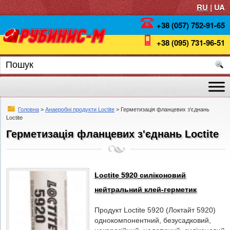
RU
| UA
+38 (057) 752-91-65
+38 (095) 731-96-51
Головна
>
Анаеробні продукти Loctite
> Герметизація фланцевих з'єднань
Loctite
Герметизація фланцевих з'єднань Loctite
Loctite 5920 силіконовий
нейтральний клей-герметик
Продукт Loctite 5920 (Локтайт 5920)
однокомпонентний, безусадковий,