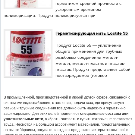
герметиком средней прочности с
ускоренным временем
полимеризации. Продукт полимеризуется при
Герметизирующая нить Loctite 55
Продукт Loctite 55 — уплотнение
общего применения для трубных
резьбовых соединений металл-
металл, металл-пластик и пластик-
пластик. Продукт представляет собой
неотверждаемое (готовое
В промышленной, производственной и любой другой сфере, связанной с
системами водоснабжения, отопления, подачи газа, где присутствуют
резьба и трубные соединения все должно быть надежно и герметично
зафиксировано. Для этих целей применяют
специальные составы или
уплотнительные нити
, выбрать, заказать и купить которые не составляет
труда. Несмотря на большой ассортимент материалов, представленных
на рынке Украины, покупатели отдают предпочтение герметикам Loctite,
которые обеспечивают прочную и долговечную фиксацию и герметизацию