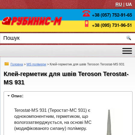
RU
| UA
+38 (057) 752-91-65
+38 (095) 731-96-51
Головна
>
MS полімери
> Клей-герметик для швів Teroson Terostat-MS 931
Клей-герметик для швів Teroson Terostat-
MS 931
Опис:
Terostat-MS 931 (Теростат-МС 931) є
однокомпонентним, герметиком, що
вологозатверджується, на основі МС
(модифікованого силану) полімеру.