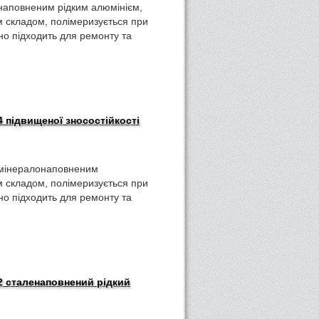
є наповненим рідким алюмінієм,
 складом, полімеризується при
ьно підходить для ремонту та
4 підвищеної зносостійкості
є мінералонаповненим
 складом, полімеризується при
ьно підходить для ремонту та
72 сталенаповнений рідкий