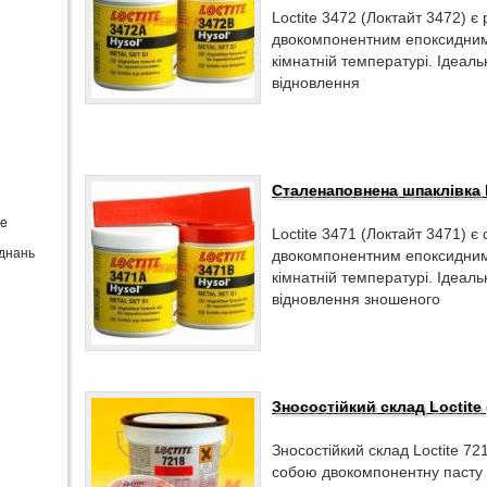
Loctite 3472 (Локтайт 3472) 
двокомпонентним епоксидним
кімнатній температурі. Ідеал
відновлення
Сталенаповнена шпаклівка L
te
Loctite 3471 (Локтайт 3471) 
єднань
двокомпонентним епоксидним
кімнатній температурі. Ідеал
відновлення зношеного
Зносостійкий склад Loctite 
Зносостійкий склад Loctite 72
собою двокомпонентну пасту 