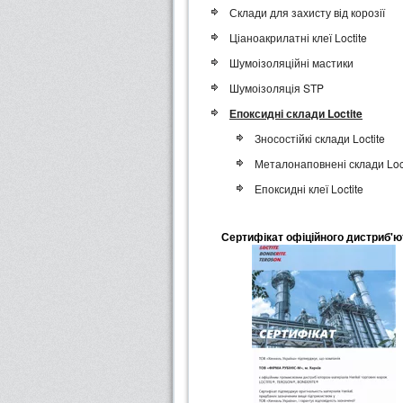
Склади для захисту від корозії
Ціаноакрилатні клеї Loctite
Шумоізоляційні мастики
Шумоізоляція STP
Епоксидні склади Loctite
Зносостійкі склади Loctite
Металонаповнені склади Loct
Епоксидні клеї Loctite
Сертифікат офіційного дистриб'ю