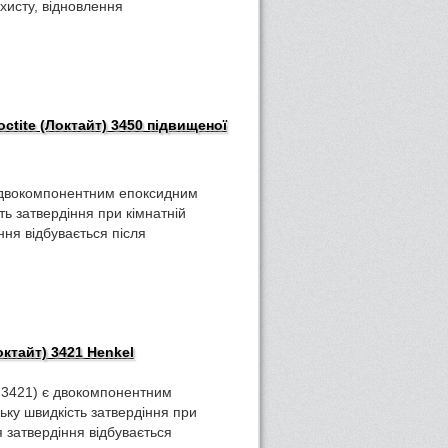
хисту, відновлення
tite (Локтайт) 3450 підвищеної
є двокомпонентним епоксидним
ть затвердіння при кімнатній
ння відбувається після
октайт) 3421 Henkel
т 3421) є двокомпонентним
ку швидкість затвердіння при
я затвердіння відбувається