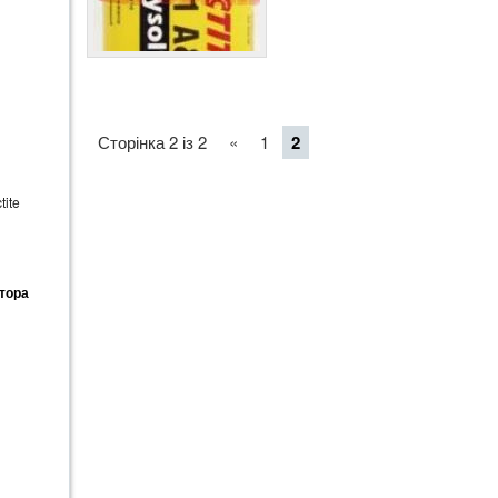
Сторінка 2 із 2
«
1
2
ite
тора