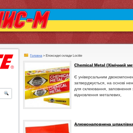
Головна
> Епоксидні склади Loctite
Chemical Metal (Хімічний мет
Є універсальним двокомпоне
затверджується, на основі не
для склеювання, заповнення з
відновлення металевих,
Алюмонаповнена шпаклівка L