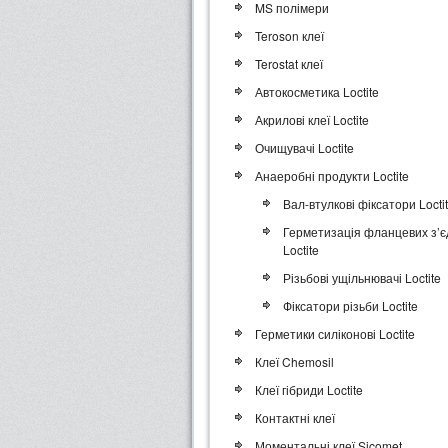
MS полімери
Teroson клеї
Terostat клеї
Автокосметика Loctite
Акрилові клеї Loctite
Очищувачі Loctite
Анаеробні продукти Loctite
Вал-втулкові фіксатори Locti
Герметизація фланцевих з’
Loctite
Різьбові ущільнювачі Loctite
Фіксатори різьби Loctite
Герметики силіконові Loctite
Клеї Chemosil
Клеї гібриди Loctite
Контактні клеї
Моментальні клеї Sicomet