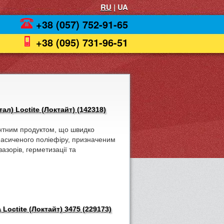
RU
| UA
+38 (057) 752-91-65
+38 (095) 731-96-51
ал) Loctite (Локтайт) (142318)
нтним продуктом, що швидко
насиченого поліефіру, призначеним
азорів, герметизації та
octite (Локтайт) 3475 (229173)