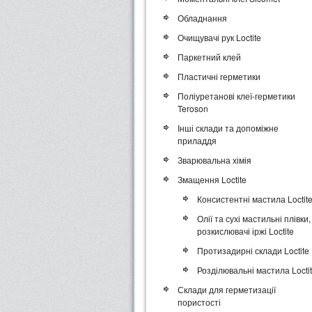
Обладнання
Очищувачі рук Loctite
Паркетний клей
Пластичні герметики
Поліуретанові клеї-герметики
Teroson
Інші склади та допоміжне
приладдя
Зварювальна хімія
Змащення Loctite
Консистентні мастила Loctit
Олії та сухі мастильні плівки,
розкислювачі іржі Loctite
Протизадирні склади Loctite
Розділювальні мастила Locti
Склади для герметизації
пористості