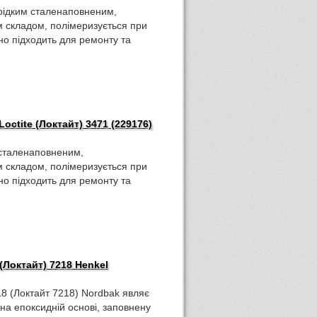
є рідким сталенаповненим,
 складом, полімеризується при
ьно підходить для ремонту та
octite (Локтайт) 3471 (229176)
є сталенаповненим,
 складом, полімеризується при
ьно підходить для ремонту та
(Локтайт) 7218 Henkel
18 (Локтайт 7218) Nordbak являє
на епоксидній основі, заповнену