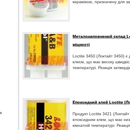
керамікою, призначену для за
Металонаповнений склад Loc
міцності
Loctite 3450 (Локтайт 3450) 
клеєм, що має високу швидкіс
температурі. Реакція затверді
e
Епоксидний клей Loctite (Л
te
Продукт Loctite 3421 (Локтай
епоксидним клем, що має низь
кімнатній температурі. Реакці