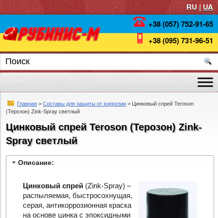
RU |
UA
+38 (057) 752-91-65
+38 (095) 731-96-51
Главная
>
Составы для защиты от коррозии
> Цинковый спрей Teroson
(Терозон) Zink-Spray светлый
Цинковый спрей Teroson (Терозон) Zink-
Spray светлый
Описание:
Цинковый спрей
(Zink-Spray) –
распыляемая, быстросохнущая,
серая, антикоррозионная краска
на основе цинка с эпоксидными