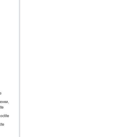
e
енки,
te
ctite
ite