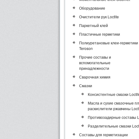
Оборудование
Очистители рук Loctite
Паркетный клей
Пластичные герметики
Полиуретановые клеи-герметики
Teroson
Прочие составы и
вспомогательные
принадлежности
Сварочная химия
Смазки
Консистентные смазки Loctit
Масла и сухие смазочные пл
раскислители ржавчины Locti
Противозадирные составы Lo
Разделительные смазки Loct
Составы для герметизации