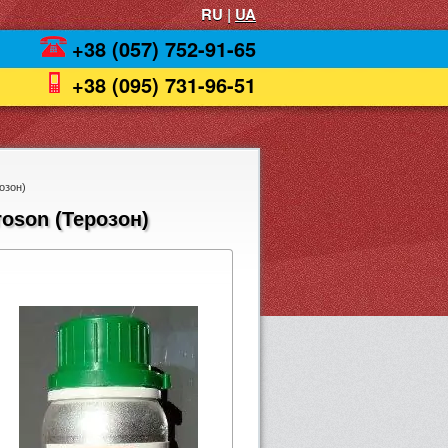
RU |
UA
+38 (057) 752-91-65
+38 (095) 731-96-51
озон)
roson (Терозон)