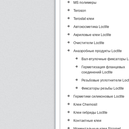
MS полимеры
Teroson
Terostat клеи
Автокосметика Loctite
Акриловые клеи Loctite
Очистители Loctite
Анаэробные продукты Loctite
Вал-втулочные фиксаторы Lo
Герметизация фланцевых
соединений Loctite
Резьбовые уплотнители Loct
Фиксаторы резьбы Loctite
Герметики силиконовые Loctite
Клеи Chemosil
Клеи гибриды Loctite
Контактные клеи
Моментальные клеи Sicomet