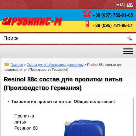
RU |
UA
+38 (057) 752-91-65
+38 (095) 731-96-51
Главная
>
Смола для стабилизации древесины
> Resinol 88c состав для
пропитки литья (Производство Германия)
Resinol 88c состав для пропитки литья
(Производство Германия)
Технология пропитки литья. Общие положения:
Пропитка
литья
Резинол 88