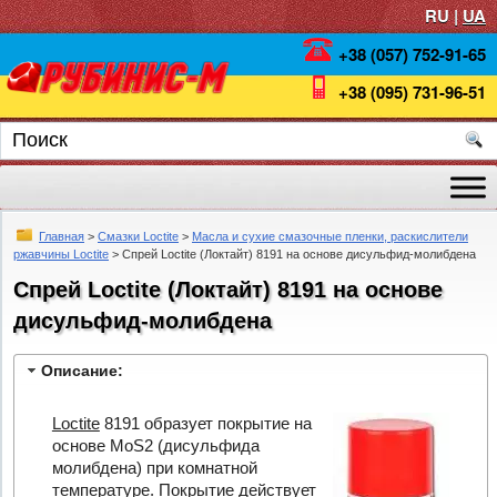
RU |
UA
+38 (057) 752-91-65
+38 (095) 731-96-51
Главная
>
Смазки Loctite
>
Масла и сухие смазочные пленки, раскислители
ржавчины Loctite
> Спрей Loctite (Локтайт) 8191 на основе дисульфид-молибдена
Спрей Loctite (Локтайт) 8191 на основе
дисульфид-молибдена
Описание:
Loctite
8191 образует покрытие на
основе MoS2 (дисульфида
молибдена) при комнатной
температуре. Покрытие действует