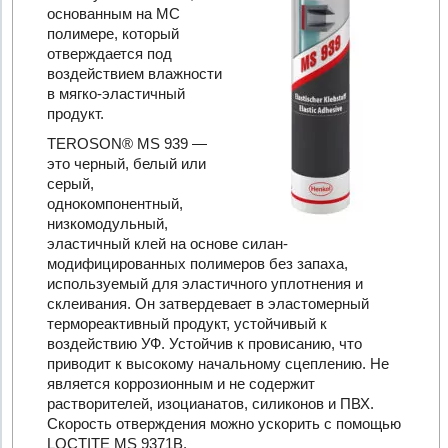
основанным на МС
полимере, который
отверждается под
воздействием влажности
в мягко-эластичный
продукт.
TEROSON® MS 939 —
это черный, белый или
серый,
однокомпонентный,
низкомодульный,
эластичный клей на основе силан-
модифицированных полимеров без запаха,
используемый для эластичного уплотнения и
склеивания. Он затвердевает в эластомерный
термореактивный продукт, устойчивый к
воздействию УФ. Устойчив к провисанию, что
приводит к высокому начальному сцеплению. Не
является коррозионным и не содержит
растворителей, изоцианатов, силиконов и ПВХ.
Скорость отверждения можно ускорить с помощью
LOCTITE MS 9371B.