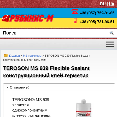
RU |
UA
+38 (057) 752-91-65
+38 (095) 731-96-51
Главная
>
MS полимеры
> TEROSON MS 939 Flexible Sealant
конструкционный клей-герметик
TEROSON MS 939 Flexible Sealant
конструкционный клей-герметик
Описание:
TEROSON® MS 939
является
однокомпонентным
клеем/уплотнителем,