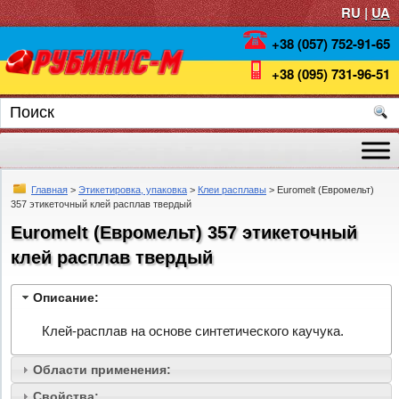
RU |
UA
+38 (057) 752-91-65
+38 (095) 731-96-51
Главная
>
Этикетировка, упаковка
>
Клеи расплавы
> Euromelt (Евромельт)
357 этикеточный клей расплав твердый
Euromelt (Евромельт) 357 этикеточный
клей расплав твердый
Описание:
Клей-расплав на основе синтетического каучука.
Области применения:
Свойства: