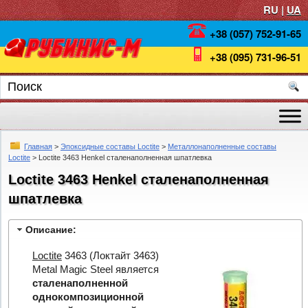
RU |
UA
+38 (057) 752-91-65
+38 (095) 731-96-51
Главная
>
Эпоксидные составы Loctite
>
Металлонаполненные составы
Loctite
> Loctite 3463 Henkel сталенаполненная шпатлевка
Loctite 3463 Henkel сталенаполненная
шпатлевка
Описание:
Loctite
3463 (Локтайт 3463)
Metal Magic Steel является
сталенаполненной
однокомпозиционной